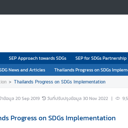
SEP Approach towards SDGs
SEP for SDGs Partnership
 SDG News and Articles
Thailands Progress on SDGs Implem
ion
Thailands Progress on SDGs Implementation
ข้าข้อมูล
20 Sep 2019
วันที่ปรับปรุงข้อมูล
30 Nov 2022
|
9,
nds Progress on SDGs Implementation