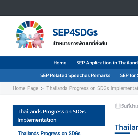
H
o
SEP4SDGs
m
e
เป้าหมายการพัฒนาที่ยั่งยืน
S
Home
SEP Application in Thailand
E
P
SEP Related Speeches Remarks
SEP for
A
p
Home Page
Thailands Progress on SDGs Implementat
p
l
วันที่นำเ
i
Thailands Progress on SDGs
c
Implementation
a
Thaila
t
Thailands Progress on SDGs
i