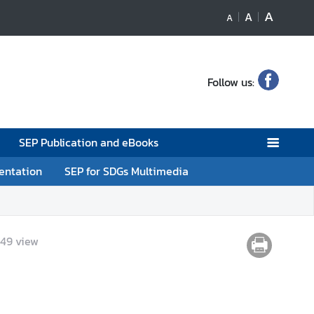
A
A
A
Follow us:
SEP Publication and eBooks
entation
SEP for SDGs Multimedia
549
view